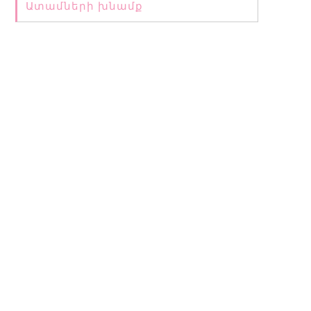
սն
Ատամների խնամք