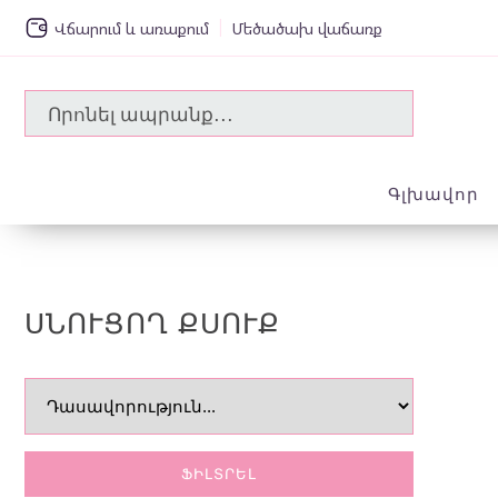
|
Վճարում և առաքում
Մեծածախ վաճառք
Գլխավոր
ՍՆՈՒՑՈՂ ՔՍՈՒՔ
ՖԻԼՏՐԵԼ