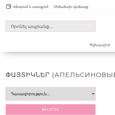
|
Վճարում և առաքում
Մեծածախ վաճառք
Գլխավոր
ՓԱՅՏԻԿՆԵՐ (АПЕЛЬСИНОВЫ
ՖԻԼՏՐԵԼ