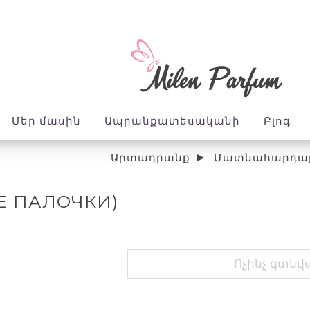
Մեր մասին
Ապրանքատեսականի
Բլոգ
Արտադրանք
Մատնահարդա
Е ПАЛОЧКИ)
Ոչինչ գտնվ