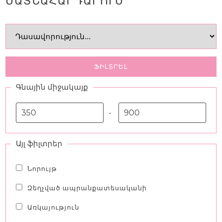
ՄԱՏՆԱՀԱՐԴԱՐՈՒՄ
Ապրանքատեսականի
Բլոգ
ՖԻԼՏՐԵԼ
Օգտագործման կանոններ
Գնային միջակայք
Հետադարձ կապ
-
Այլ ֆիլտրեր
Նորույթ
Զեղչված ապրանքատեսականի
Առկայություն