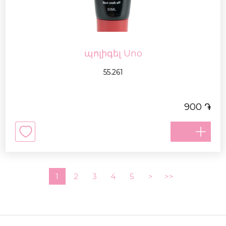
պոլիգել Uno
55.261
֏
900
1
2
3
4
5
>
>>