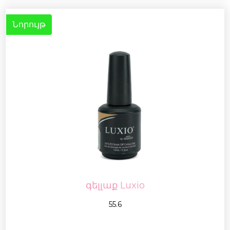
Նորույթ
գելլաք Luxio
55.6