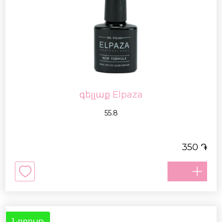
գելլաք Elpaza
55.8
֏
350
Նորույթ