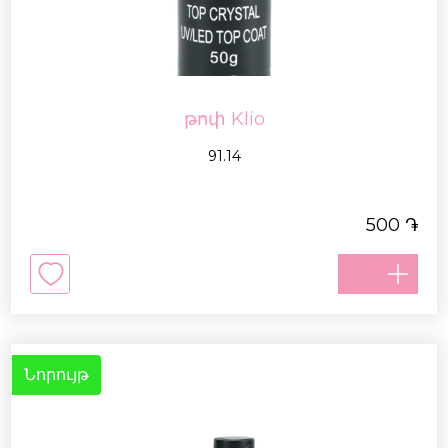
թոփ Klio
91.14
֏
500
Նորույթ