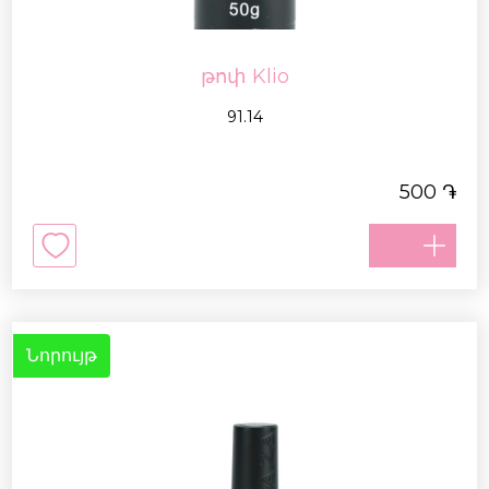
թոփ Klio
91.14
֏
500
Նորույթ