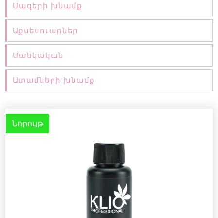
Մազերի խնամք
Աքսեսուարներ
Մանկական
Ատամների խնամք
Նորույթ