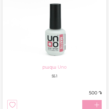
բազա Uno
55.1
֏
500