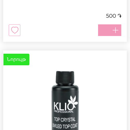
֏
500
Նորույթ