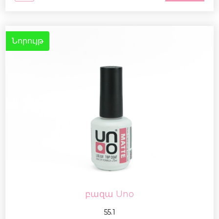
Նորույթ
բազա Uno
55.1