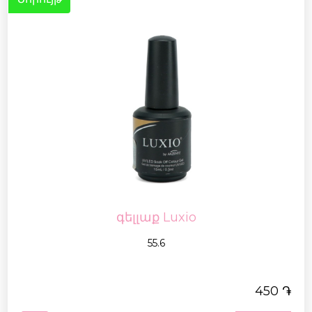
գելլաք Luxio
55.6
֏
450