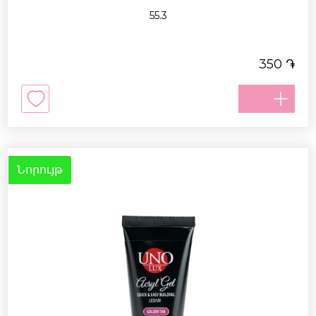
55.3
֏
350
Նորույթ