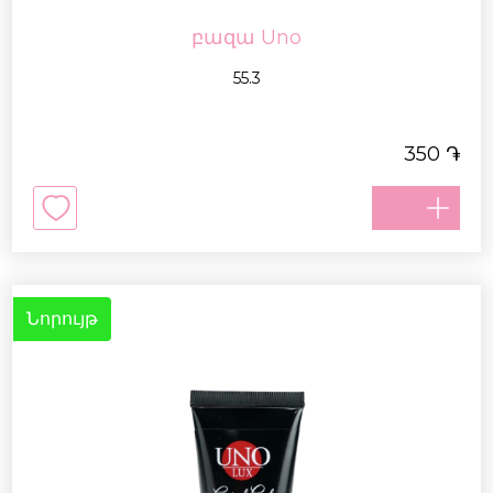
բազա Uno
55.3
֏
350
Նորույթ