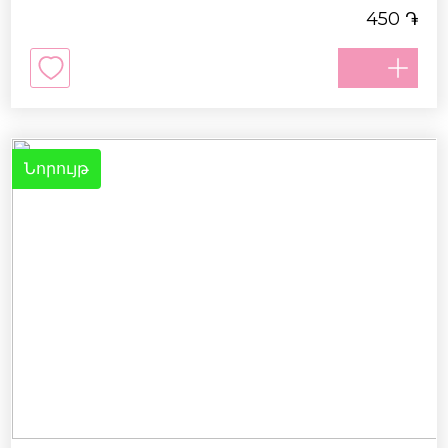
֏
450
Նորույթ